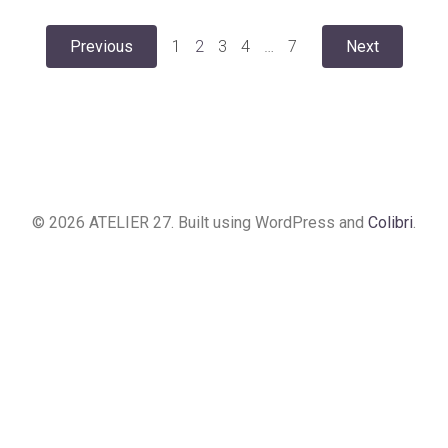
Posts
Posts
Posts
Page
Page
Page
Page
Page
Previous
1
2
3
4
…
7
Next
navigation
navigation
naviga
© 2026 ATELIER 27. Built using WordPress and
Colibri
.