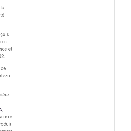
la
été
nçois
aron
nce et
32.
 ce
âteau
mière
A
,
vaincre
roduit