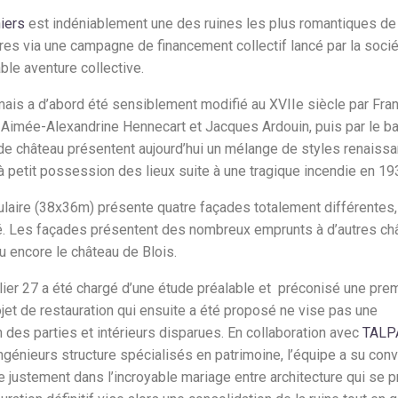
iers
est indéniablement une des ruines les plus romantiques de 
res via une campagne de financement collectif lancé par la soci
able aventure collective.
 mais a d’abord été sensiblement modifié au XVIIe siècle par Fra
 Aimée-Alexandrine Hennecart et Jacques Ardouin, puis par le b
de château présentent aujourd’hui un mélange de styles renaissa
t à petit possession des lieux suite à une tragique incendie en 19
laire (38x36m) présente quatre façades totalement différentes,
ité. Les façades présentent des nombreux emprunts à d’autres ch
ou encore le château de Blois.
elier 27 a été chargé d’une étude préalable et préconisé une pre
et de restauration qui ensuite a été proposé ne vise pas une
 des parties et intérieurs disparues. En collaboration avec
TALP
ingénieurs structure spécialisés en patrimoine, l’équipe a su con
e justement dans l’incroyable mariage entre architecture qui se p