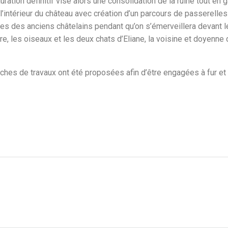
auration définitif vise alors une consolidation de la ruine tout en 
l’intérieur du château avec création d’un parcours de passerelles
vues des anciens châtelains pendant qu’on s’émerveillera devant 
e, les oiseaux et les deux chats d’Eliane, la voisine et doyenne 
nches de travaux ont été proposées afin d’être engagées à fur et