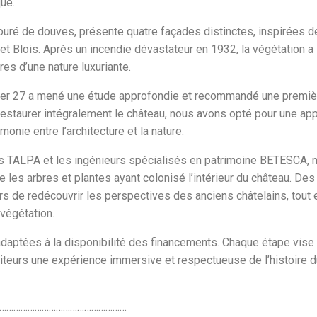
que.
uré de douves, présente quatre façades distinctes, inspirées d
t Blois. Après un incendie dévastateur en 1932, la végétation a
res d’une nature luxuriante.
Atelier 27 a mené une étude approfondie et recommandé une premiè
restaurer intégralement le château, nous avons opté pour une ap
onie entre l’architecture et la nature.
es TALPA et les ingénieurs spécialisés en patrimoine BETESCA, 
e les arbres et plantes ayant colonisé l’intérieur du château. Des
s de redécouvrir les perspectives des anciens châtelains, tout 
 végétation.
adaptées à la disponibilité des financements. Chaque étape vise
isiteurs une expérience immersive et respectueuse de l’histoire 
………………………………………………