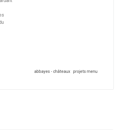
gardant
les
du
abbayes - châteaux
projets menu