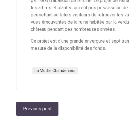
par l’état d’abandon de la ruine. Le projet de rest
les arbres et plantes qui ont pris possession de 
permettant au futurs visiteurs de retrouver les 
vues émouvantes de la ruine habitée par la verdur
château pendant des nombreuses années.
Ce projet est d’une grande envergure et sept tra
mesure de la disponibilité des fonds.
La Mothe Chandeniers
Navigation
Previous post
de