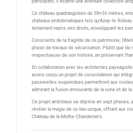
participatif, il incarne une aventure collective uni
Ce château quadrangulaire de 38×36 mètres, ento
châteaux emblématiques tels qu’Azay-le-Rideau e
lentement repris ses droits, enveloppant les pier
Conscients de la fragilité de ce patrimoine, l’
phase de travaux de sécurisation. Plutôt que de 
respectueuse de son histoire, en préservant l’harm
En collaboration avec les architectes paysagist
avons conçu un projet de consolidation qui intègr
passerelles suspendues permettront aux visiteur
admirant la fusion émouvante de la ruine et de la
Ce projet ambitieux se déploie en sept phases, 
révéler la magie de ce lieu unique, offrant aux v
Château de la Mothe-Chandeniers.
…………………………………………………………………………………………