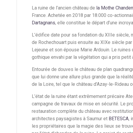
La ruine de l’ancien château de
la Mothe Chanden
France. Achetée en 2018 par 18.000 co-actionnai
Dartagnans
, elle constitue le départ d’une incroy
L’édifice date pour sa fondation du XIIIe siècle,
de Rochechouart puis ensuite au XIXe siècle par
Lejeune et son épouse Marie Ardouin. Le ruines 
gothique envahi par la végétation qui a pris peti
Entourée de douves le château de plan quadrangu
que lui donne une allure plus grande que la réal
de la Loire, tel que le château d’Azay-le-Rideau 
L’état de la ruine étant extrêmement précaire At
campagne de travaux de mise en sécurité. Le proj
restauration complète du château avec restitution
architectes paysagistes à Saumur et
BETESCA
, 
les propriétaires que la magie des lieux se trouv