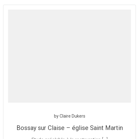
Aller
au
contenu
by
Claire Dukers
Bossay sur Claise – église Saint Martin