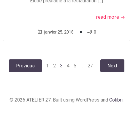
Etude préalable à la restauration […]
read more
janvier 25, 2018
0
Posts
Posts
Posts
Page
Page
Page
Page
Page
Page
Previous
1
2
3
4
5
…
27
Next
navigation
navigation
navig
© 2026 ATELIER 27. Built using WordPress and
Colibri
.