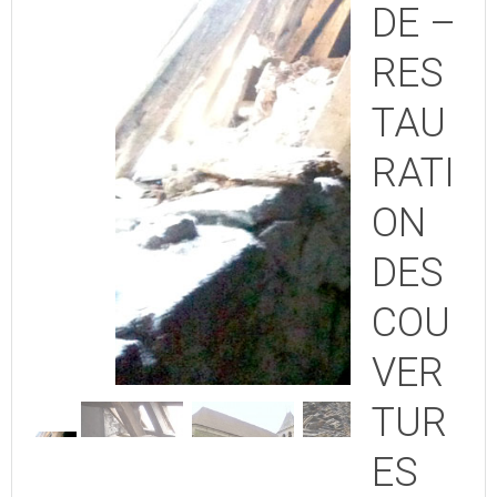
DE –
RES
TAU
RATI
ON
DES
COU
VER
TUR
ES