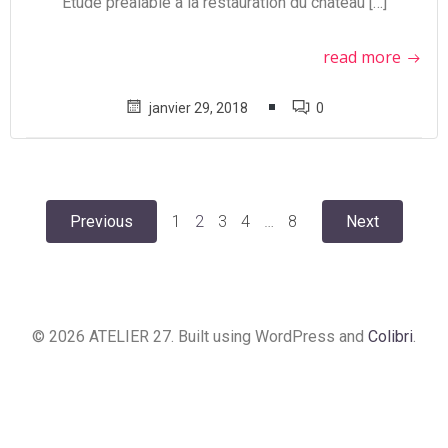
Etude préalable à la restauration du château […]
read more
janvier 29, 2018
0
Posts
Posts
Posts
Page
Page
Page
Page
Page
Previous
1
2
3
4
…
8
Next
navigation
navigation
naviga
© 2026 ATELIER 27. Built using WordPress and
Colibri
.