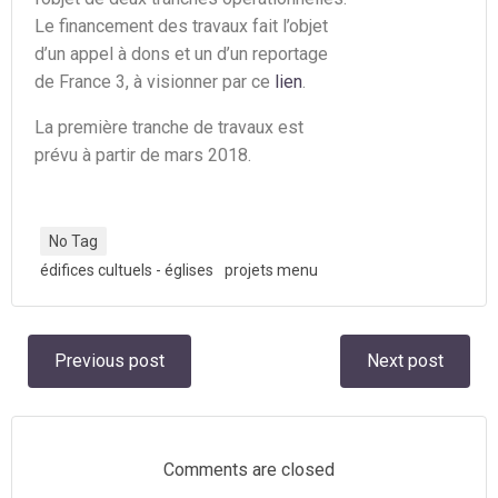
Le financement des travaux fait l’objet
d’un appel à dons et un d’un reportage
de France 3, à visionner par ce
lien
.
La première tranche de travaux est
prévu à partir de mars 2018.
No Tag
édifices cultuels - églises
projets menu
Navigation
Navigation
Previous post
Next post
de
de
l’article
l’article
Comments are closed