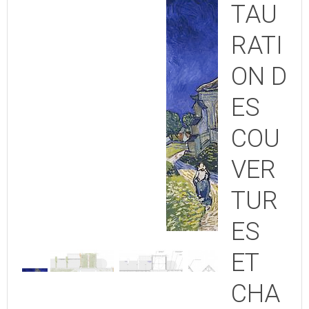
TAU
RATI
ON D
ES
COU
VER
TUR
ES
ET
CHA