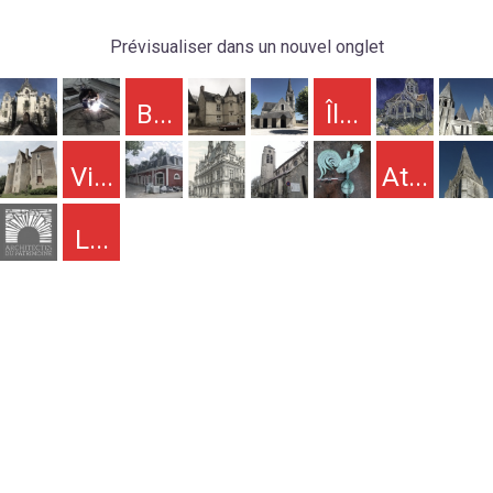
Aller
au
Prévisualiser dans un nouvel onglet
contenu
B...
Îl...
Vi...
At...
L...